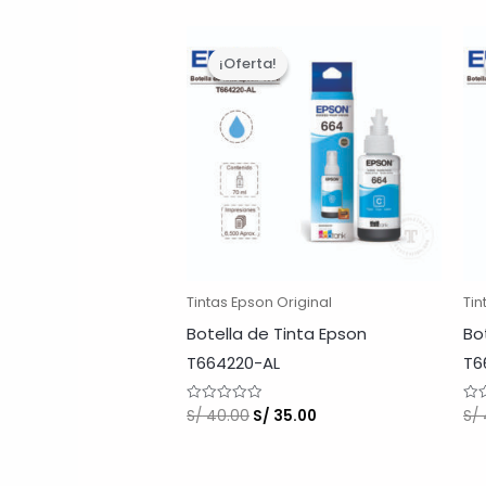
¡Oferta!
¡Oferta!
Tintas Epson Original
Tin
Botella de Tinta Epson
Bo
T664220-AL
T6
El
El
S/
40.00
S/
35.00
S/
Valorado
Val
con
con
precio
precio
0
0
original
actual
de
de
5
5
era:
es: