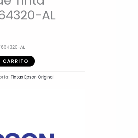
de Tinta
64320-AL
 T664320-AL
L CARRITO
oría:
Tintas Epson Original