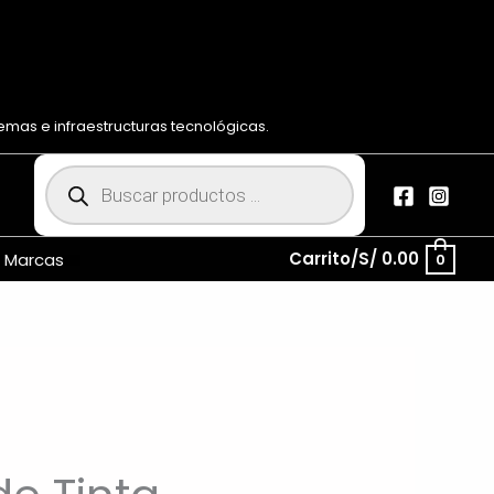
mas e infraestructuras tecnológicas.
Carrito/
S/
0.00
Marcas
0