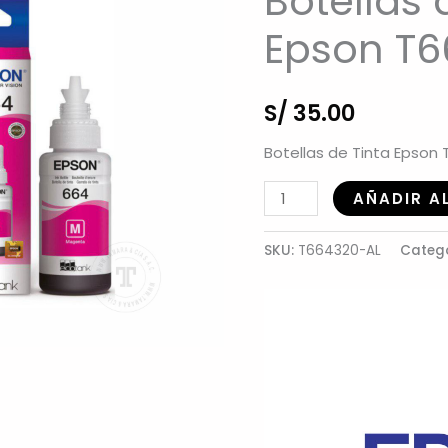
Botellas 
Epson T6
S/
35.00
Botellas de Tinta Epson
Botellas
AÑADIR A
de
Tinta
SKU:
T664320-AL
Categ
Epson
T664320-
AL
cantidad