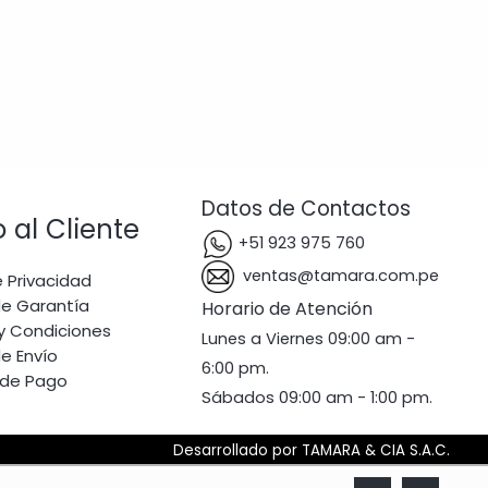
5
era:
es:
S/ 200.00.
S/ 170.00.
Datos de Contactos
o al Cliente
+51 923 975 760
ventas@tamara.com.pe
e Privacidad
de Garantía
Horario de Atención
y Condiciones
Lunes a Viernes 09:00 am -
de Envío
6:00 pm.
 de Pago
Sábados 09:00 am - 1:00 pm.
Desarrollado por TAMARA & CIA S.A.C.