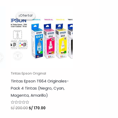
¡Oferta!
¡Oferta!
Tintas Epson Original
Tintas Epson T664 Originales-
Pack 4 Tintas (Negro, Cyan,
Magenta, Amarillo)
El
El
S/
200.00
S/
170.00
Valorado
con
precio
precio
0
original
actual
de