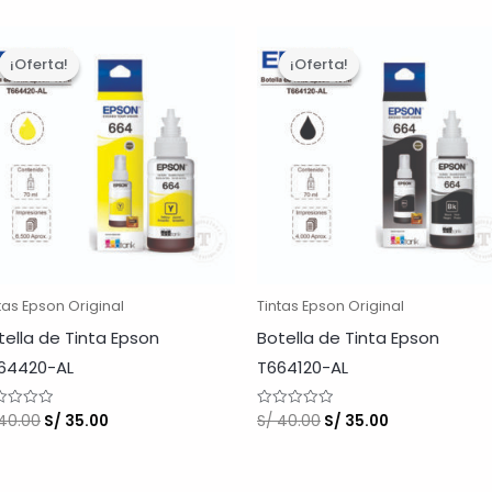
¡Oferta!
¡Oferta!
¡Oferta!
¡Oferta!
tas Epson Original
Tintas Epson Original
tella de Tinta Epson
Botella de Tinta Epson
64420-AL
T664120-AL
El
El
El
El
40.00
S/
35.00
S/
40.00
S/
35.00
orado
Valorado
con
precio
precio
precio
precio
0
original
actual
original
actual
de
5
era:
es:
era:
es: