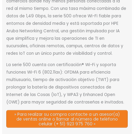
comercios donde hay menos personas conectadas a la
red al mismo tiempo. Con una tasa máxima combinada de
datos de 1,49 Gbps, la serie 500 ofrece Wi-Fi fiable para
entornos de densidad media y está soportada por HPE
Aruba Networking Central, una gestión impulsada por IA
que simplifica y mejora las operaciones de TI en
sucursales, oficinas remotas, campus, centros de datos y
redes IoT con un único punto de visibilidad y control.
La serie 500 cuenta con certificación® Wi-Fi y soporta
funciones Wi-Fi 6 (802.11ax): OFDMA para eficiencia
multiusuario, tiempo de activación objetivo (TWT) para
prolongar la batería de dispositivos conectados de
Internet de las Cosas (IoT), y WPA3 y Enhanced Open
(OWE) para mayor seguridad de contraseñas e invitados.
» Para realizar su compra contacte a un asesor(a)
de ventas online o llamar al número de teléfono
celular (+ 51) 923 975 760 «