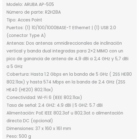
Modelo: ARUBA AP-505
Número de parte: R2H28A
Tipo: Acces Point
Puertos: (1) 10/100/1000BASE-T Ethernet | (1) USB 2.0
(conector Type A)
Antenas: Dos antenas omnidireccionales de inclinación
vertical y banda dual integradas para 2×2 MIMO con un
pico de ganancia de antena de 4,9 dBi a 2,4 GHz y 5,7 dBi
a 5 GHz
Cobertura: Hasta 1.2 Gbps en la banda de 5 GHz ( 2SS HE80
802.11ax) y hasta 574 Mbps en la banda de 2.4 GHz (2SS
HE40 (HE20) 802.11ax)
Conectividad: Wi-Fi 6 (IEEE 802.11ax)
Tasa de señal: 2.4 GHZ: 4.9 dBi | 5 GHZ: 5.7 dBi
Alimentación: PoE IEEE 802.3af u 802.3at o alimentación
directa DC (opcional)
Dimensiones: 37 x 160 x 161 mm
Peso: 500 g