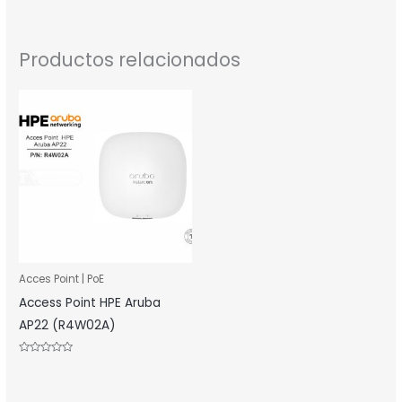
Productos relacionados
Acces Point | PoE
Access Point HPE Aruba
AP22 (R4W02A)
Valorado
con
0
de
5