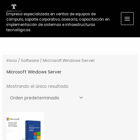
Ir
al
Empresa especializada en ventas de equipos de
contenido
cómputo, soporte corporativo, asesoría, capacitación en
MAI
implementación de sistemas e infraestructuras
tecnológicas.
MEN
Inicio
/
Software
/ Microsoft Windows Server
Microsoft Windows Server
Mostrando el único resultado