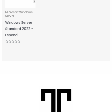
Microsoft Windows
Server
Windows Server
Standard 2022 –
Español
Valorado
con
0
de
5